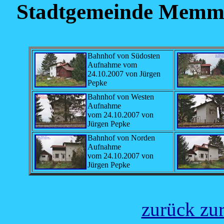
Stadtgemeinde Memmi
Bahnhof von Südosten
Aufnahme vom
24.10.2007 von Jürgen
Pepke
Bahnhof von Westen
Aufnahme
vom 24.10.2007 von
Jürgen Pepke
Bahnhof von Norden
Aufnahme
vom 24.10.2007 von
Jürgen Pepke
zurück zur