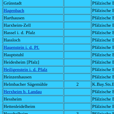
Grünstadt
Pfälzische 
Hagenbach
Pfälzische 
Harthausen
Pfälzische 
Harxheim-Zell
Pfälzische 
Hassel i. d. Pfalz
Pfälzische 
Hassloch
Pfälzische 
Hauenstein i. d. Pf.
Pfälzische 
Hauptstuhl
Pfälzische 
Heidesheim [Pfalz]
Pfälzische 
Heiligenstein i. d. Pfalz
Pfälzische 
Heinzenhausen
Pfälzische 
Helmbacher Sägemühle
2
K.Bay.Sts.
Herxheim b. Landau
Pfälzische 
Hessheim
Pfälzische 
Hettenleidelheim
Pfälzische 
Heuchelheim
3
Pfälzische 