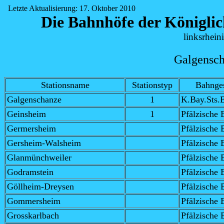
Letzte Aktualisierung: 17. Oktober 2010
Die Bahnhöfe der Königlic
linksrhein
Galgensch
Stationsname
Stationstyp
Bahnges
Galgenschanze
1
K.Bay.Sts.
Geinsheim
1
Pfälzische 
Germersheim
Pfälzische 
Gersheim-Walsheim
Pfälzische 
Glanmünchweiler
Pfälzische 
Godramstein
Pfälzische 
Göllheim-Dreysen
Pfälzische 
Gommersheim
Pfälzische 
Grosskarlbach
Pfälzische 